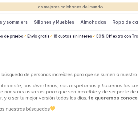
Los mejores colchones del mundo
s y sommiers
Sillones y Muebles
Almohadas
Ropa de c
es de prueba
Envío gratis
18 cuotas sin interés
30% Off extra con Tr
búsqueda de personas increíbles para que se sumen a nuestro
emente, nos divertimos, nos respetamos y hacemos las cosa
e nuestrxs usuarixs para que sea increíble
y de ser parte de
, y a ser tu mejor versión todos los días;
te queremos conoce
das nuestras búsquedas