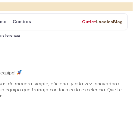
ama
Combos
Outlet
Locales
Blog
ansferencia
 equipo!
s de manera simple, eficiente y a la vez innovadora
.
 un
equipo que trabaja con foco en la excelencia
. Que te
r
.