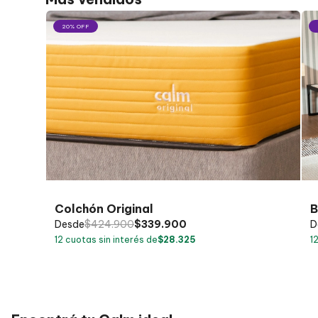
20% OFF
Colchón Original
B
Desde
$
424.900
$
339.900
D
12
cuotas sin interés de
$
28.325
1