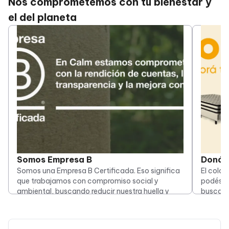
Nos comprometemos con tu bienestar y
el del planeta
Somos Empresa B
Doná t
Somos una Empresa B Certificada. Eso significa
El colch
que trabajamos con compromiso social y
podés d
ambiental, buscando reducir nuestra huella y
buscarl
generar un impacto positivo en cada paso.
pueda d
Saber más REcalm
Donar 