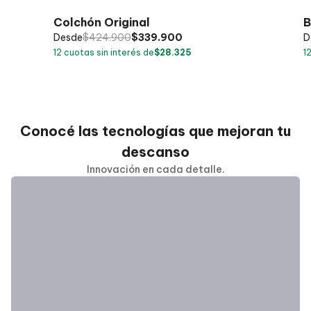
Colchón Original
B
Desde
$
424.900
$
339.900
D
12
cuotas sin interés de
$
28.325
1
Conocé las tecnologías que mejoran tu
descanso
Innovación en cada detalle.