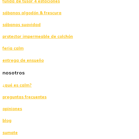
funda de tusor 4 estaciones
sábanas algodón & frescura
sábanas suavidad
protector impermeable de colchón
feria calm
entrega de ensueño
nosotros
¿qué es calm?
preguntas frecuentes
opiniones
blog
sumate