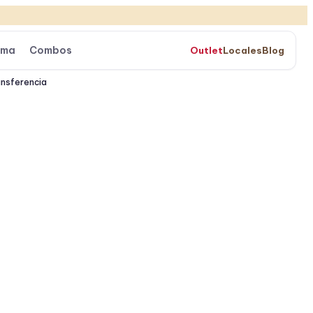
ama
Combos
Outlet
Locales
Blog
ansferencia