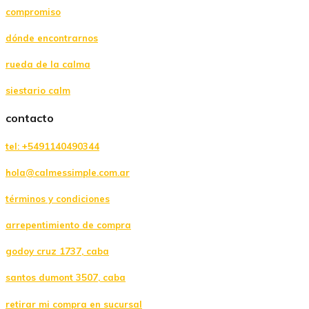
compromiso
dónde encontrarnos
rueda de la calma
siestario calm
contacto
tel: +5491140490344
hola@calmessimple.com.ar
términos y condiciones
arrepentimiento de compra
godoy cruz 1737, caba
santos dumont 3507, caba
retirar mi compra en sucursal