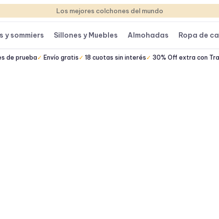
Los mejores colchones del mundo
s y sommiers
Sillones y Muebles
Almohadas
Ropa de c
es de prueba
Envío gratis
18 cuotas sin interés
30% Off extra con Tr