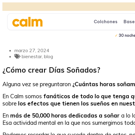
Colchones
Base
30 noch
marzo 27, 2024
bienestar
,
blog
¿Cómo crear Días Soñados?
Alguna vez se preguntaron
¿Cuántas horas soñamos
En Calm somos
fanáticos de todo lo que tenga q
sobre
los efectos que tienen los sueños en nues
En
más de 50,000 horas dedicadas a soñar
a lo 
Esa actividad mental en la que nos sumergimos todo
Podemos recordar lo que sucede dentro de estos, pero