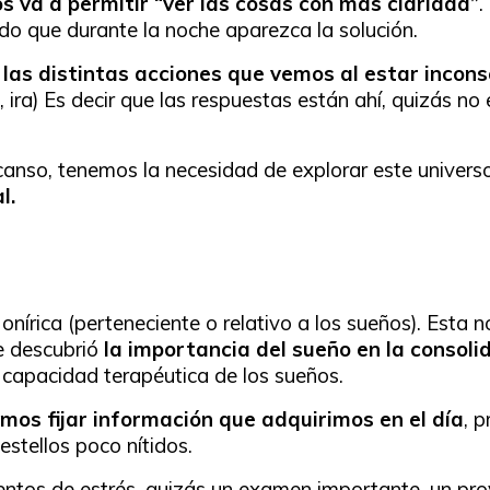
s va a permitir “ver las cosas con más claridad”
.
o que durante la noche aparezca la solución.
e
las distintas acciones que vemos al estar inco
, ira) Es decir que las respuestas están ahí, quizás no 
nso, tenemos la necesidad de explorar este universo 
l.
onírica (
perteneciente o relativo a los sueños)
. Esta n
se descubrió
la importancia del sueño en la consolid
 capacidad terapéutica de los sueños.
os fijar información que adquirimos en el día
, 
stellos poco nítidos.
tos de estrés, quizás un examen importante, un proy