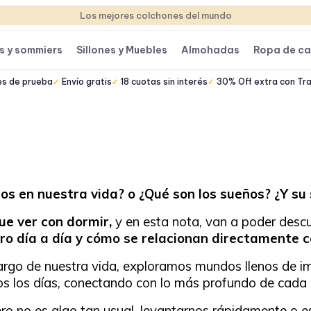
Los mejores colchones del mundo
s y sommiers
Sillones y Muebles
Almohadas
Ropa de c
es de prueba
Envío gratis
18 cuotas sin interés
30% Off extra con Tr
 en nuestra vida? o ¿Qué son los sueños? ¿Y su 
ue ver con dormir,
y en esta nota, van a poder descu
tro día a día y cómo se relacionan directamente c
largo de nuestra vida, exploramos mundos llenos de 
s los días, conectando con lo más profundo de cada 
 no es algo tan usual, levantarnos rápidamente o esc