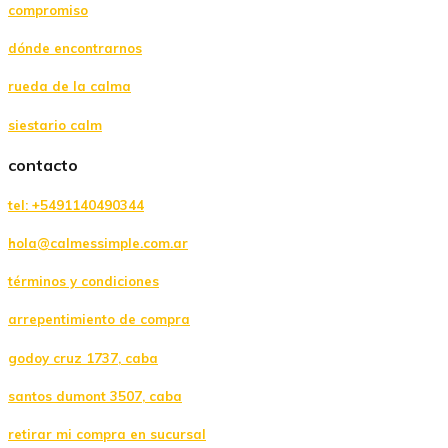
compromiso
dónde encontrarnos
rueda de la calma
siestario calm
contacto
tel: +5491140490344
hola@calmessimple.com.ar
términos y condiciones
arrepentimiento de compra
godoy cruz 1737, caba
santos dumont 3507, caba
retirar mi compra en sucursal