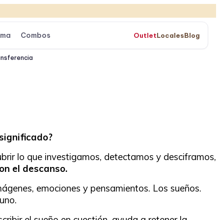
ama
Combos
Outlet
Locales
Blog
ansferencia
significado?
brir lo que investigamos, detectamos y desciframos,
on el descanso.
imágenes, emociones y pensamientos. Los sueños.
uno.
ribir el sueño en cuestión, ayuda a retener la