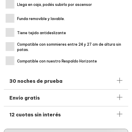
Llega en caja, podés subirlo por ascensor
Funda removible y lavable.
Tiene tejido antideslizante
Compatible con sommieres entre 24 y 27 cm de altura sin
patas.
Compatible con nuestro Respaldo Horizonte
30 noches de prueba
Probá cualquier producto de Calm por
30 noches
. Si no te
Envío gratis
gusta, te devolvemos
todo el dinero
. Así de
simple
. En el
caso de querer realizar un cambio podés saber más sobre el
Hacemos envíos gratis a
acá
todo el país
, en compras a partir
proceso
.
12 cuotas sin interés
de dos almohadas. Una vez que hagas la compra vamos a
estar actualizándote paso a paso del estado de tu pedido
por correo electrónico.
Podés pagar en
12 cuotas sin interés
con todas las