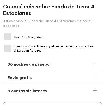
Conocé más sobre
Funda de Tusor 4
Estaciones
Así es como la Funda de Tusor 4 Estaciones mejora tu
descanso.
Tusor 100% algodón .
Diseñada con el tamaño y el cierre perfecto para cubrir
el Edredón Abrazo.
30 noches de prueba
Probá cualquier producto de Calm por
30 noches
. Si no te
Envío gratis
gusta, te devolvemos
todo el dinero
. Así de
simple
. En el
caso de querer realizar un cambio podés saber más sobre el
Hacemos envíos gratis a
acá
todo el país
, en compras a partir
proceso
.
6 cuotas sin interés
de dos almohadas. Una vez que realices la compra, te vamos
a estar actualizando, paso a paso, el estado de tu pedido por
correo electrónico.
Podés pagar en
6 cuotas sin interés
con todas las tarjetas