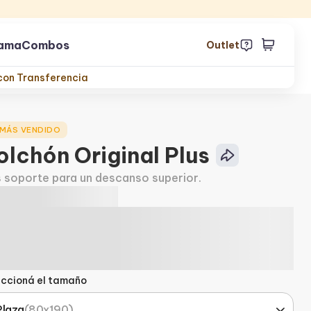
cama
Combos
Outlet
con Transferencia
 MÁS VENDIDO
olchón Original Plus
 soporte para un descanso superior.
eccioná el tamaño
Plaza
(
80x190
)