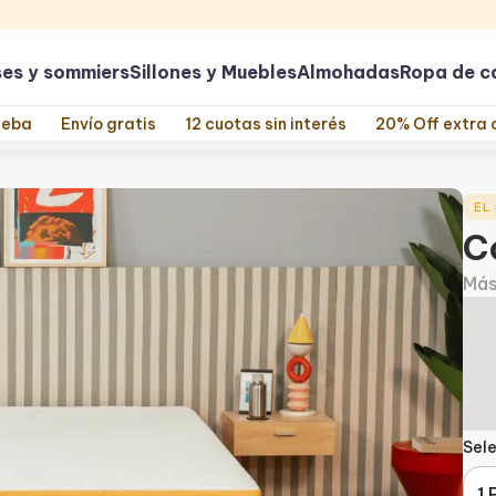
es y sommiers
Sillones y Muebles
Almohadas
Ropa de 
ueba
Envío gratis
12 cuotas sin interés
20% Off extra 
EL
C
Más
Sel
1 