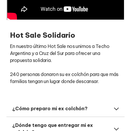
Hot Sale Solidario
En nuestro último Hot Sale nos unimos a Techo
Argentina y a Cruz del Sur para ofrecer una
propuesta solidaria.
240 personas donaron su ex colchón para que más
familias tengan un lugar donde descansar.
¿Cómo preparo mi ex colchón?
Lo ideal es envolver el colchón con algún
¿Dónde tengo que entregar mi ex
material para evitar que se ensucie en su